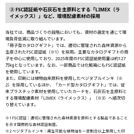
③ FSC認証紙や石灰石を主原料とする「LIMEX（ラ
イメックス）」など、環境配慮素材の採用
当社では、商品づくりの段階においても、資材の選定を通じて環
境負荷低減に取り組んでいます。
「冊子型カタログギフト」では、適切に管理された森林資源から
生産されたFSC認証紙（※1）を採用。主要なカタログギフトの冊
子を中心に使用しており、2025年度のFSC認証紙使用量は約127
万kgとなっています。なお、一部商品では化粧箱にもFSC認証紙
を使用しています。
また、印刷には植物由来原料を使用したベジタブルインキ（※
2）を採用しているほか、「カード型カタログギフト」では、従
来プラスチック素材を使用していたカードを、石灰石を主原料と
する環境配慮素材「LIMEX（ライメックス）」（※3）へ順次切
り替えています。
※1 FSC認証：適切に管理された森林資源を原料とする製品であること
を示す国際的な森林認証制度。
※2 ベジタブルインキ：再生可能な植物油を一定割合以上使用した印