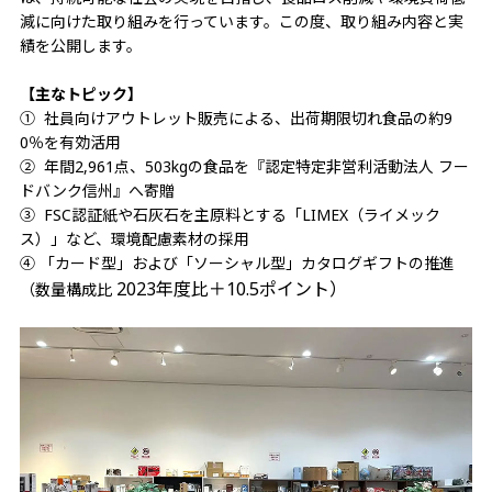
減に向けた取り組みを行っています。この度、取り組み内容と実
績を公開します。
【主なトピック】
① 社員向けアウトレット販売による、出荷期限切れ食品の約9
0％を有効活用
② 年間2,961点、503kgの食品を『認定特定非営利活動法人 フー
ドバンク信州』へ寄贈
③ FSC認証紙や石灰石を主原料とする「LIMEX（ライメック
ス）」など、環境配慮素材の採用
④ 「カード型」および「ソーシャル型」カタログギフトの推進
2023年度比＋10.5
ポイント）
（数量構成比