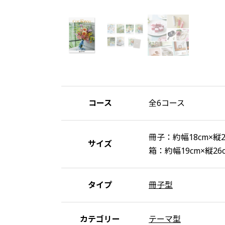
コース
全6コース
冊子：約幅18cm×縦2
サイズ
箱：約幅19cm×縦26c
タイプ
冊子型
カテゴリー
テーマ型