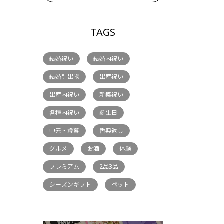
TAGS
結婚祝い
結婚内祝い
結婚引出物
出産祝い
出産内祝い
新築祝い
各種内祝い
誕生日
中元・歳暮
香典返し
グルメ
お酒
体験
プレミアム
2品3品
シーズンギフト
ペット