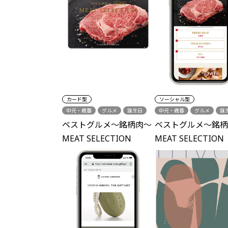
カード型
ソーシャル型
中元・歳暮
グルメ
誕生日
中元・歳暮
グルメ
誕
シーズンギフト
ベストグルメ～銘柄肉～
ベストグルメ～銘柄
MEAT SELECTION
MEAT SELECTION