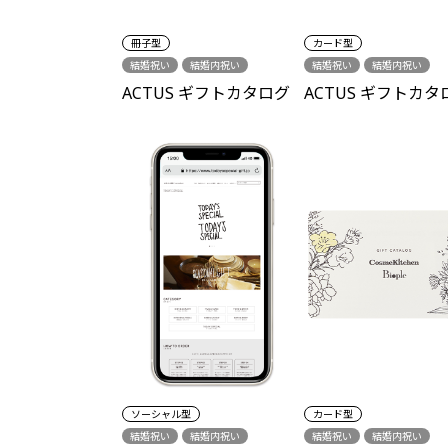
冊子型
カード型
結婚祝い
結婚内祝い
結婚祝い
結婚内祝い
結婚引出物
出産祝い
結婚引出物
出産祝い
ACTUS ギフトカタログ
ACTUS ギフトカタ
出産内祝い
新築祝い
出産内祝い
新築祝い
各種内祝い
誕生日
各種内祝い
誕生日
ソーシャル型
カード型
結婚祝い
結婚内祝い
結婚祝い
結婚内祝い