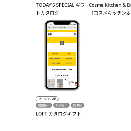
出産内祝い
新築祝い
結婚引出物
出産内祝い
TODAY'S SPECIAL ギフ
Cosme Kitchen & B
各種内祝い
誕生日
グルメ
新築祝い
各種内祝い
トカタログ
（コスメキッチン＆
プル）
ソーシャル型
結婚祝い
新築祝い
誕生日
結婚内祝い
出産内祝い
LOFT カタログギフト
各種内祝い