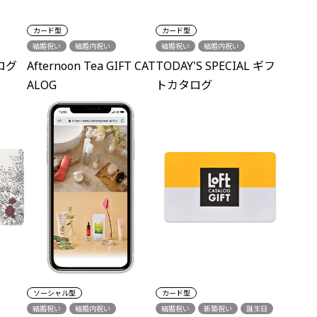
カード型
カード型
結婚祝い
結婚内祝い
結婚祝い
結婚内祝い
結婚引出物
出産内祝い
出産内祝い
新築祝い
ログ
Afternoon Tea GIFT CAT
TODAY'S SPECIAL ギフ
新築祝い
誕生日
各種内祝い
誕生日
グルメ
ALOG
トカタログ
ソーシャル型
カード型
結婚祝い
結婚内祝い
結婚祝い
新築祝い
誕生日