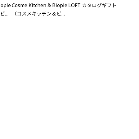
結婚引出物
出産内祝い
結婚内祝い
出産内祝い
iople
Cosme Kitchen & Biople
LOFT カタログギフト
誕生日
新築祝い
各種内祝い
誕生日
各種内祝い
ビー
（コスメキッチン＆ビー
プル）