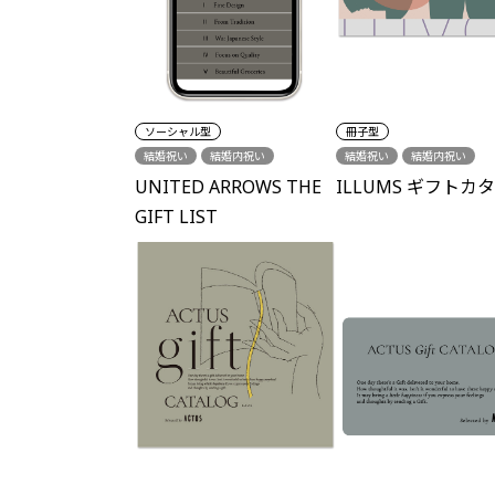
ソーシャル型
冊子型
結婚祝い
結婚内祝い
結婚祝い
結婚内祝い
結婚引出物
新築祝い
結婚引出物
出産内祝い
UNITED ARROWS THE
ILLUMS ギフトカ
各種内祝い
誕生日
新築祝い
各種内祝い
GIFT LIST