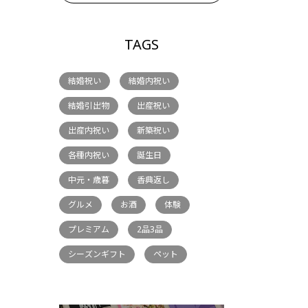
TAGS
結婚祝い
結婚内祝い
結婚引出物
出産祝い
出産内祝い
新築祝い
各種内祝い
誕生日
中元・歳暮
香典返し
グルメ
お酒
体験
プレミアム
2品3品
シーズンギフト
ペット