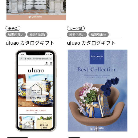
冊子型
カード型
結婚内祝い
結婚引出物
結婚内祝い
結婚引出物
出産祝い
出産内祝い
新築祝い
出産祝い
出産内祝い
新築祝い
uluao カタログギフト
uluao カタログギフト
各種内祝い
各種内祝い