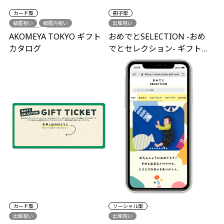
カード型
冊子型
結婚祝い
結婚内祝い
出産祝い
結婚引出物
出産祝い
AKOMEYA TOKYO ギフト
おめでとSELECTION -おめ
出産内祝い
新築祝い
カタログ
でとセレクション- ギフト
シーズンギフト
セット
カード型
ソーシャル型
出産祝い
出産祝い