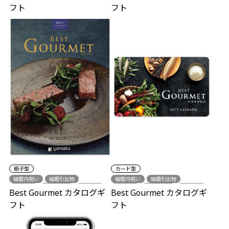
フト
フト
冊子型
カード型
結婚内祝い
結婚引出物
結婚内祝い
結婚引出物
出産祝い
出産内祝い
結婚祝い
出産祝い
出産内祝い
結婚祝い
Best Gourmet カタログギ
Best Gourmet カタログギ
新築祝い
各種内祝い
新築祝い
各種内祝い
フト
フト
中元・歳暮
グルメ
中元・歳暮
グルメ
シーズンギフト
シーズンギフト