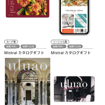
カード型
ソーシャル型
結婚内祝い
結婚引出物
結婚内祝い
結婚引出物
出産祝い
出産内祝い
新築祝い
出産祝い
出産内祝い
新築祝い
Mistral カタログギフト
Mistral カタログギフト
各種内祝い
各種内祝い