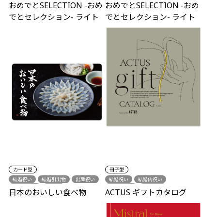
おめでとSELECTION -おめ
おめでとSELECTION -おめ
でとセレクション- ライト
でとセレクション- ライト
カード型
冊子型
結婚祝い
結婚引出物
出産祝い
結婚祝い
結婚内祝い
各種内祝い
グルメ
結婚引出物
出産祝い
日本のおいしい食べ物
ACTUS ギフトカタログ
出産内祝い
新築祝い
各種内祝い
誕生日