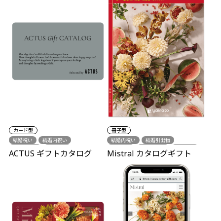
カード型
冊子型
結婚祝い
結婚内祝い
結婚内祝い
結婚引出物
結婚引出物
出産祝い
出産祝い
出産内祝い
新築祝い
ACTUS ギフトカタログ
Mistral カタログギフト
出産内祝い
新築祝い
各種内祝い
各種内祝い
誕生日