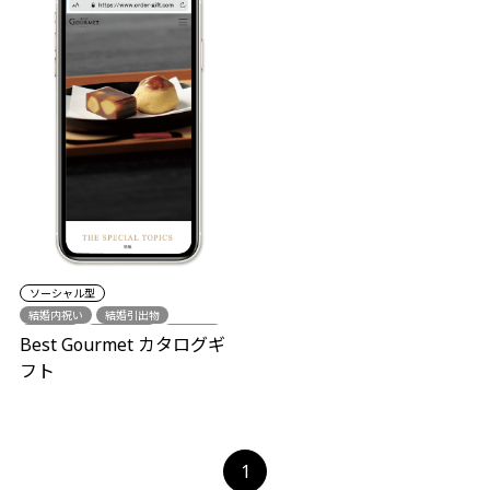
ソーシャル型
結婚内祝い
結婚引出物
出産祝い
出産内祝い
結婚祝い
Best Gourmet カタログギ
新築祝い
各種内祝い
フト
中元・歳暮
グルメ
1