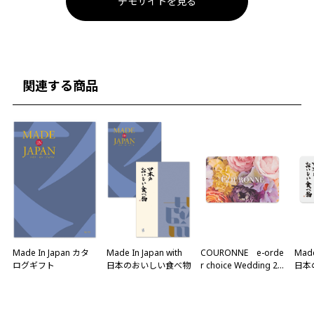
デモサイトを見る
関連する商品
Made In Japan カタ
Made In Japan with
COURONNE e-orde
Made
ログギフト
日本のおいしい食べ物
r choice Wedding 2
日本
品セレクト