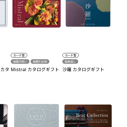
カード型
カード型
結婚内祝い
結婚引出物
香典返し
出産祝い
出産内祝い
 カタ
Mistral カタログギフト
沙羅 カタログギフト
新築祝い
各種内祝い