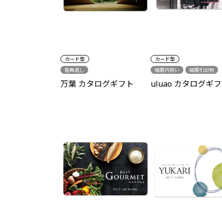
カード型
カード型
香典返し
結婚内祝い
結婚引出物
出産祝い
出産内祝い
万葉 カタログギフト
uluao カタログギ
新築祝い
各種内祝い