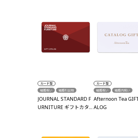
カード型
カード型
結婚祝い
結婚引出物
結婚祝い
結婚内祝い
結婚内祝い
出産内祝い
結婚引出物
出産内祝い
JOURNAL STANDARD F
Afternoon Tea GIF
新築祝い
各種内祝い
新築祝い
誕生日
URNITURE ギフトカタ
ALOG
ログ