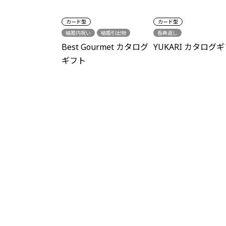
カード型
カード型
結婚内祝い
結婚引出物
香典返し
出産祝い
出産内祝い
Best Gourmet カタログ
YUKARI カタログ
結婚祝い
新築祝い
ギフト
各種内祝い
中元・歳暮
グルメ
シーズンギフト