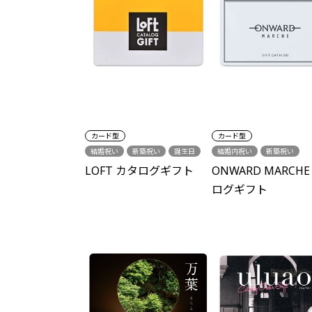
カード型
カード型
結婚祝い
新築祝い
誕生日
結婚内祝い
新築祝い
結婚内祝い
出産内祝い
各種内祝い
中元・歳暮
LOFT カタログギフト
ONWARD MARCHE
各種内祝い
グルメ
ログギフト