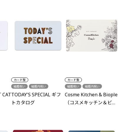
カード型
カード型
結婚祝い
結婚内祝い
結婚祝い
結婚内祝い
出産内祝い
新築祝い
結婚引出物
出産内祝い
T CAT
TODAY'S SPECIAL ギフ
Cosme Kitchen & Biople
各種内祝い
誕生日
グルメ
新築祝い
各種内祝い
誕生日
トカタログ
（コスメキッチン＆ビー
プル）