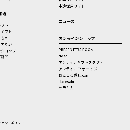
中途採用サイト
客様
ニュース
ギフト
ルギフト
りもの
オンラインショップ
・内祝い
PRESENTERS ROOM
ンショップ
dōzo
ご質問
アンティナギフトスタジオ
アンティナ フォー ビズ
おこころざし.com
Haresaki
セラミカ
イバシーポリシー