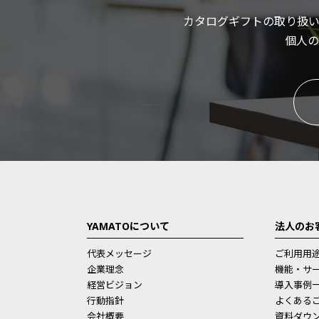
カタログギフトの取り扱
個人の
YAMATOについて
法人のお
代表メッセージ
ご利用用
企業理念
機能・サ
経営ビジョン
導入事例
行動指針
よくある
会社概要
資料ダウ