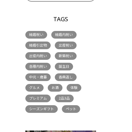
TAGS
結婚祝い
結婚内祝い
結婚引出物
出産祝い
出産内祝い
新築祝い
各種内祝い
誕生日
中元・歳暮
香典返し
グルメ
お酒
体験
プレミアム
2品3品
シーズンギフト
ペット