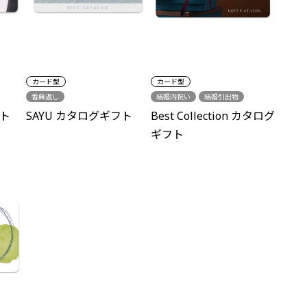
カード型
カード型
香典返し
結婚内祝い
結婚引出物
出産祝い
出産内祝い
フト
SAYU カタログギフト
Best Collection カタログ
結婚祝い
新築祝い
ギフト
各種内祝い